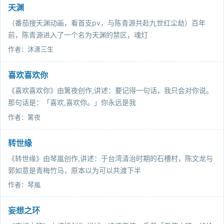
天渊
（番茄搜天渊动画，看首支pv，与陈青源共赴九世红尘劫）百年
前，陈青源进入了一个名为天渊的禁区，魂灯
作者：沐潇三生
喜欢喜欢你
《喜欢喜欢你》由篱夜创作,讲述：要记得一句话，我只会对你说。
那句话是：「喜欢,喜欢你。」你永远是我
作者：篱夜
转世缘
《转世缘》由琴嵐创作,讲述：于台湾清治时期的石槽村，陈文龙与
郭如意是青梅竹马，原本以为可以共渡下半
作者：琴嵐
妄想之环