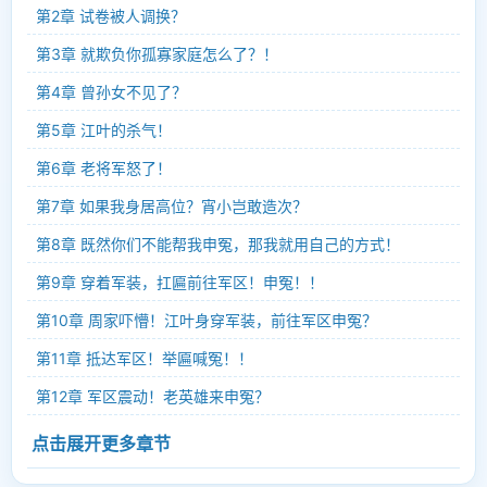
第2章 试卷被人调换？
第3章 就欺负你孤寡家庭怎么了？！
第4章 曾孙女不见了？
第5章 江叶的杀气！
第6章 老将军怒了！
第7章 如果我身居高位？宵小岂敢造次？
第8章 既然你们不能帮我申冤，那我就用自己的方式！
第9章 穿着军装，扛匾前往军区！申冤！！
第10章 周家吓懵！江叶身穿军装，前往军区申冤？
第11章 抵达军区！举匾喊冤！！
第12章 军区震动！老英雄来申冤？
点击展开更多章节