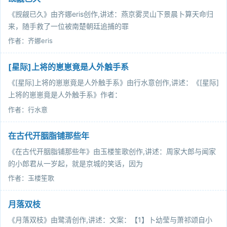
《觊觎已久》由齐娜eris创作,讲述：燕京雾灵山下景晨卜算天命归
来，随手救了一位被南楚朝廷追捕的罪
作者：齐娜eris
[星际]上将的崽崽竟是人外触手系
《[星际]上将的崽崽竟是人外触手系》由行水意创作,讲述：《[星际]
上将的崽崽竟是人外触手系》作者：
作者：行水意
在古代开胭脂铺那些年
《在古代开胭脂铺那些年》由玉楼笙歌创作,讲述：周家大郎与闻家
的小郎君从一岁起，就是京城的笑话，因为
作者：玉楼笙歌
月落双枝
《月落双枝》由鹭清创作,讲述：文案：【1】卜幼莹与萧祁颂自小