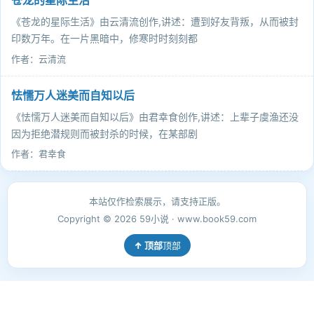
苍龙的星际生活
《苍龙的星际生活》由云清流创作,讲述：遭到好友背叛，从而被封
印数万年。在一片黑暗中，修寒时时刻刻都
作者：云清流
怯懦万人迷美而自知以后
《怯懦万人迷美而自知以后》由君幸食创作,讲述：上辈子虞渔还没
因为拒绝潜规则而被封杀的时候，在某部剧
作者：君幸食
本站仅作检索展示，请支持正版。
Copyright © 2026 59小说 · www.book59.com
顶部
xml地图
sm地图
59小说提醒您：记住 www.book59.com，免费看书更方便。