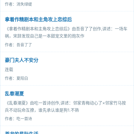
作者：消失绿缇
拿着作精剧本和主角攻上恋综后
《拿着作精剧本和主角攻上恋综后》由吾音了了创作,讲述：一场车
祸，宋辞发现自己是一本甜宠文里的炮灰作
作者：吾音了了
豪门夫人不安分
连载
作者：夏阳白
乱春潮夏
《乱春潮夏》由吃一首诗创作,讲述：邻家青梅动心了×邻家竹马按
兵不动玩命互撩，谁先承认谁是狗1.不熟
作者：吃一首诗