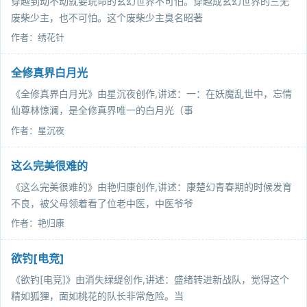
穿越到动不动就要玩命的玄幻世界不可怕。穿越成玄幻世界的三无
废柴少主，也不可怕。这个废柴少主臭名昭著
作者：绣花针
全修真界白月光
《全修真界白月光》由星沉夜创作,讲述：一：在妖魔乱世中，忘情
仙尊林惊澜，是全修真界唯一的白月光（事
作者：星沉夜
这么完美很难的
《这么完美很难的》由艳归康创作,讲述：康楚幻青春期的时候发育
不良，被父母领着看了位老中医，中医爷爷
作者：艳归康
欲钓[电竞]
《欲钓[电竞]》由消失绿缇创作,讲述：盛绪转进新战队，觉得这个
精如狐狸，面如桃花的队长非常危险。当