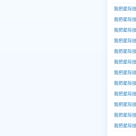
我把星际技
我把星际技
我把星际技
我把星际技
我把星际技
我把星际技
我把星际技
我把星际技
我把星际技
我把星际技
我把星际技
我把星际技