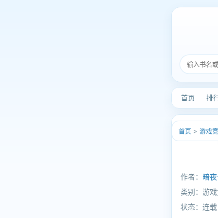
首页
排
首页
>
游戏
作者：
暗夜
类别：游戏
状态：连载