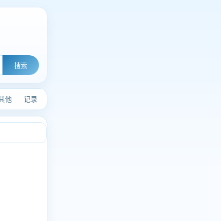
搜索
其他
记录