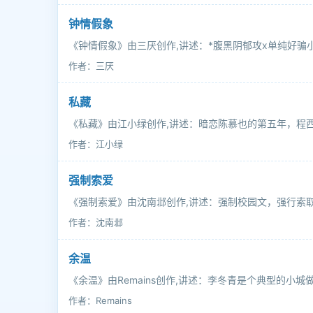
钟情假象
《钟情假象》由三厌创作,讲述：*腹黑阴郁攻x单纯好
作者：三厌
私藏
《私藏》由江小绿创作,讲述：暗恋陈慕也的第五年，程
作者：江小绿
强制索爱
《强制索爱》由沈南邶创作,讲述：强制校园文，强行索
作者：沈南邶
余温
《余温》由Remains创作,讲述：李冬青是个典型的小
作者：Remains