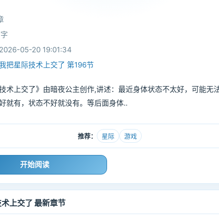
章
万字
6-05-20 19:01:34
我把星际技术上交了 第196节
技术上交了》由暗夜公主创作,讲述：最近身体状态不太好，可能无
好就有，状态不好就没有。等后面身体..
推荐：
星际
游戏
开始阅读
术上交了 最新章节