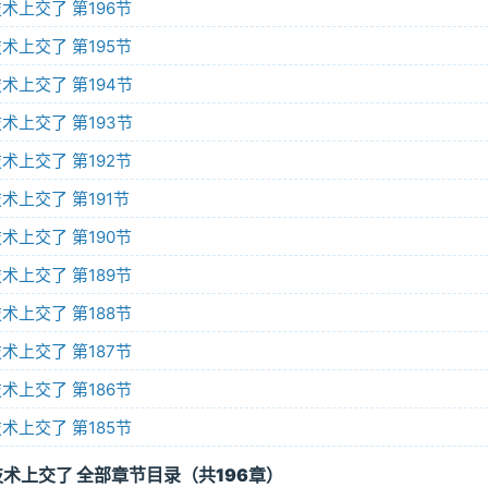
术上交了 第196节
术上交了 第195节
术上交了 第194节
术上交了 第193节
术上交了 第192节
术上交了 第191节
术上交了 第190节
术上交了 第189节
术上交了 第188节
术上交了 第187节
术上交了 第186节
术上交了 第185节
术上交了 全部章节目录（共196章）