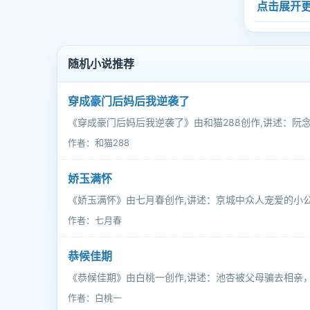
点击展开
随机小说推荐
穿成豪门后妈后我逆袭了
《穿成豪门后妈后我逆袭了》由和猫288创作,讲述：
作者：和猫288
娇玉满怀
《娇玉满怀》由七月春创作,讲述：京城中众人宠爱的小
作者：七月春
恭候佳期
《恭候佳期》由白桃一创作,讲述：池杏被父母骗去相亲
作者：白桃一