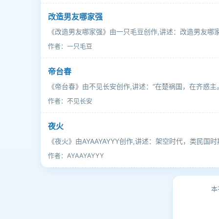
改造男友哪家强
《改造男友哪家强》由一只毛豆创作,讲述：改造男友哪
作者：一只毛豆
帝台春
《帝台春》由不见长安创作,讲述：“在楚祸国，在齐惑主
作者：不见长安
夜火
《夜火》由AYAAYAYYY创作,讲述：架空时代，类民
作者：AYAAYAYYY
本