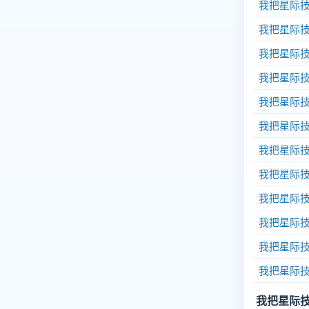
我把星际技
我把星际技
我把星际技
我把星际技
我把星际技
我把星际技
我把星际技
我把星际技
我把星际技
我把星际技
我把星际技
我把星际技
我把星际技