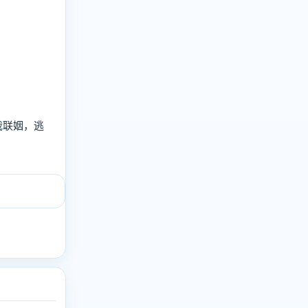
裁联姻，逃