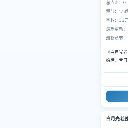
总点击：0
章节：178
字数：33
最后更新：202
最新章节：
《白月光老
婚后，昔日
白月光老婆