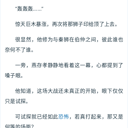
“轰轰轰……”
惊天巨木暴涨，再次将那狮子印给顶了上去。
很显然，他修为与秦狮在伯仲之间，彼此谁也
奈何不了谁。
一旁，燕存孝静静地看着这一幕，心都提到了
嗓子眼。
他知道，这场大战还未真正的开始，眼下仅仅
只是试探。
可试探就已经如此
恐怖
，若真打起来，那又是
何等的场面？