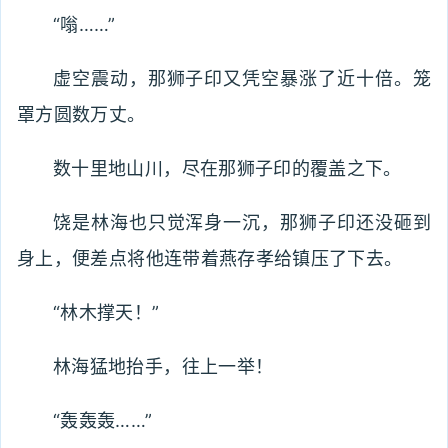
“嗡……”
虚空震动，那狮子印又凭空暴涨了近十倍。笼
罩方圆数万丈。
数十里地山川，尽在那狮子印的覆盖之下。
饶是林海也只觉浑身一沉，那狮子印还没砸到
身上，便差点将他连带着燕存孝给镇压了下去。
“林木撑天！”
林海猛地抬手，往上一举！
“轰轰轰……”