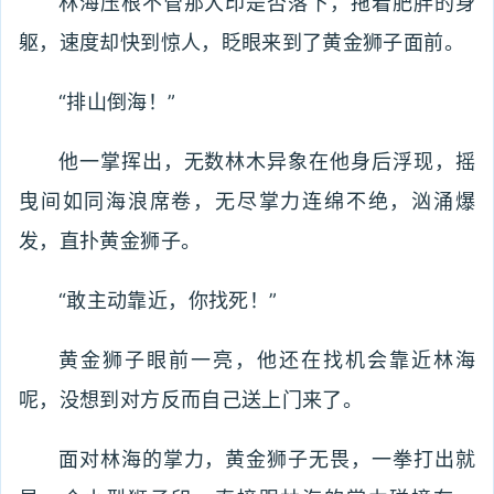
林海压根不管那大印是否落下，拖着肥胖的身
躯，速度却快到惊人，眨眼来到了黄金狮子面前。
“排山倒海！”
他一掌挥出，无数林木异象在他身后浮现，摇
曳间如同海浪席卷，无尽掌力连绵不绝，汹涌爆
发，直扑黄金狮子。
“敢主动靠近，你找死！”
黄金狮子眼前一亮，他还在找机会靠近林海
呢，没想到对方反而自己送上门来了。
面对林海的掌力，黄金狮子无畏，一拳打出就