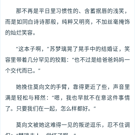
那不再是平日里习惯性的、含蓄抿唇的浅笑，
而是如同白诗诗那般，纯粹又明亮，不加丝毫掩饰
的灿烂笑容。
“这本子啊，”苏梦璃晃了晃手中的结婚证，笑
容里带着几分罕见的狡黠：“也不过是给爸爸妈妈一
个交代而已。”
她挽住莫向文的手臂，靠得更近了些，声音里
满是轻松与释然：“嗯，我也早就不在意这件事情
了。只要我们在一起，怎么样都好。”
莫向文被她这难得一见的叛逆逗乐，忍不住调